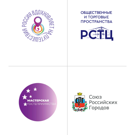
+7
Ознакомлен (на)
с политикой
конфиденциальности
Согласен (на) с
обработкой персональных
данных
Отправить
«Когда задумывал
«Территории
Впечатлений»
, хотел создать не просто
конкурс, а живую экосистему, где
встречаются талант и возможность, идея
и ресурс. Приглашая вас стать партнёром,
я предлагаю не формальное спонсорство –
предлагаю вместе принимать решения.
Ваш голос в жюри, ваш выбор проекта,
ваши вопросы участникам – это общие
инвестиции в стандарты индустрии.
Вместе мы формируем среду, вместе
качество делаем нормой, а талант