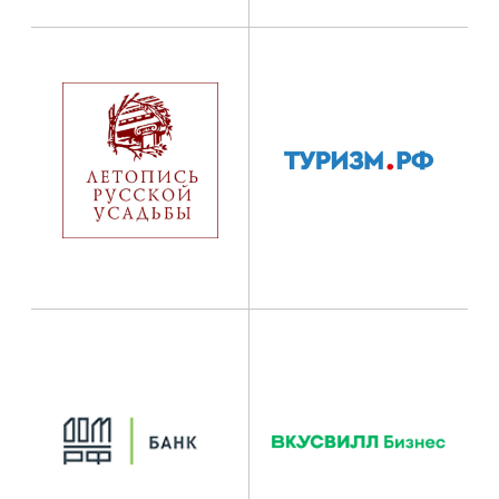
победителя получает шанс сделать нас
лучше. Присоединяйтесь строить
вместе.»
С уважением,
Константин Анучин
автор конкурса "Территории Впечатлений"
Директор "Ассоциация малых туристских городов",
эксперт Российского Союза Туриндустрии, член
комитета ОП РФ по развитию туризма, соавтор
проекта "МедиаАмбассадоры"