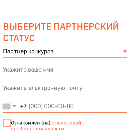
КОНТАКТЫ
MAX
+79252869038
k.anuchin79@yandex.ru
РЕГИСТРАЦИЯ
ЗАВЕРШЕНА
Роскомнадзор 54357/77 от 03.04.2026
КАНАЛ КОНКУРСА
В MAX
© Все права защищены, 2026 год