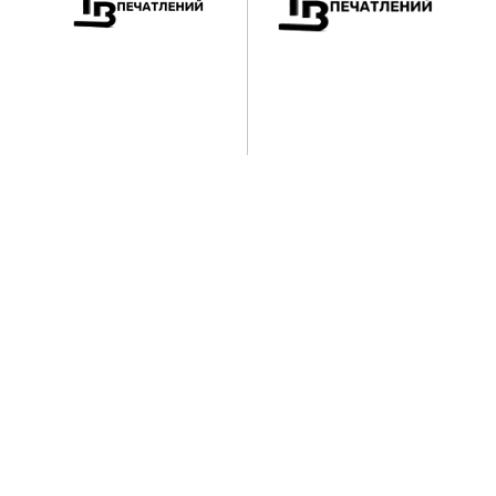
Участникам
Партнерам
Жюри
Галерея проектов
ДОКУМЕНТЫ
Положение "О конкурсе"
Публичная оферта (договор)
Регламент конкурса
Политика обработки
персональных данных
Согласие на обработку
персональых данных
Реквизиты Организатора
конкурса для оплаты