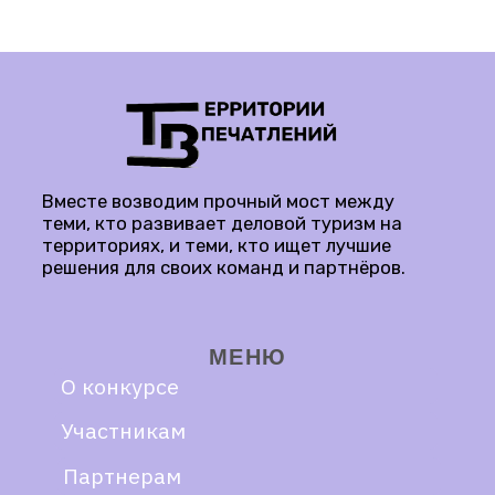
Реквизиты Организатора
конкурса для оплаты
КОНТАКТЫ
MAX
+79252869038
k.anuchin79@yandex.ru
РЕГИСТРАЦИЯ
ЗАВЕРШЕНА
Роскомнадзор 54357/77 от 03.04.2026
КАНАЛ КОНКУРСА
В MAX
© Все права защищены, 2026 год