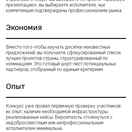
презентацию», вы выбираете исполнителя, чьи
компетенции подтверждены профессионалами рынка.
Экономия
Вместо того чтобы изучать десятки неизвестных
предложений, вы получаете сфокусированный список
лучших проектов страны, структурированный по
номинациям. Это готовый шорт-лист потенциальных
партнёров, отобранный по единым критериям.
Опыт
Конкурс уже провёл первичную проверку участников:
их опыт, наличие необходимой инфраструктуры,
Вместе возводим прочный мост между
реализованные кейсы. Вероятность столкнуться с
теми, кто развивает деловой туризм на
недобросовестным или непрофессиональным
территориях, и теми, кто ищет лучшие
решения для своих команд и партнёров.
исполнителем минимальна.