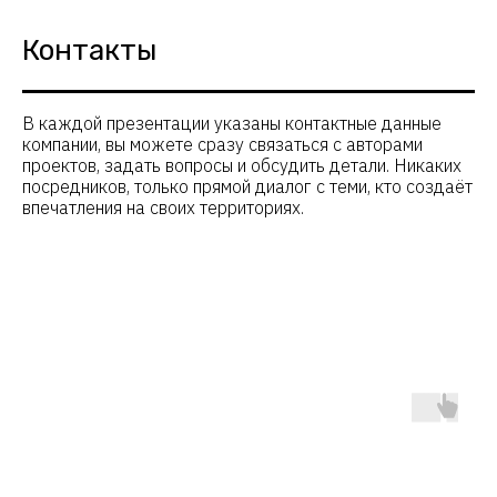
Контакты
МЕНЮ
О конкурсе
Участникам
В каждой презентации указаны контактные данные
Партнерам
компании, вы можете сразу связаться с авторами
Жюри
проектов, задать вопросы и обсудить детали. Никаких
посредников, только прямой диалог с теми, кто создаёт
Галерея проектов
впечатления на своих территориях.
ДОКУМЕНТЫ
Положение "О конкурсе"
Публичная оферта (договор)
Регламент конкурса
Политика обработки
персональных данных
Согласие на обработку
персональых данных